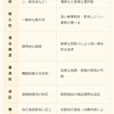
材
ン、銀合金など）
属床など多様な選択肢
耐
高い耐摩耗性・変色しにくい
久
一般的な耐久性
素材が選べる
性
適
合
精密な型取りにより高い適合
標準的な精度
精
性を追求
度
審
自然な色調・形態の再現が可
美
機能回復が主目的
能
性
保
保険制度内の対応
医院独自の保証期間を設定
証
費
自己負担割合に応じ
全額自己負担（治療内容によ